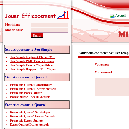
Accueil
Identifiant
Mot de passe
Statistiques sur le Jeu Simple
Pour nous contacter, veuillez remp
Jeu Simple Gagnant Placé PMU
Jeu Simple PMU Ecarts Actuels
Votre nom
Jeu Simple Ecarts Moyen/Maxi
Jeu Simple Rapport PMU Moyen
Votre e-mail
Statistiques sur le Quinté+
Pronostic Quinté+ Statistiques
Pronostic Quinté+ Ecarts Actuels
Pronostic Bases Quinté+
Bases Quinté+ Ecarts Actuels
Statistiques sur le Quarté
Pronostic Quarté Statistique
Pronostic Quarté Ecarts Actuels
Pronostic Bases Quarté
Bases Quarté Ecarts Actuels