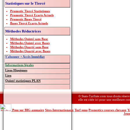
Statistiques sur le Tiercé
Pronostic Tiercé Statistiques
Pronostic Tiercé Ecarts Actuels
Pronostic Bases Tiercé
Bases Tiercé Ecarts Actuels
Méthodes Réductrices
Méthodes Quinté sans Base
Méthodes Quinté avec Bases
Méthodes Quarté sans Base
Méthodes Quarté avec Bases
S'abonner + Accès Immédiat
Informations légales
Liens Hippiques
Lien
Quinté statistiques PLAN
© Stats-Turfiste.com tous droits réser
elle est citée ici pour une meilleure c
Pmu sur BIG-annuaire
Sites-Internationaux
Turf pmu
Pronostics courses chevaux
Y
Jeu