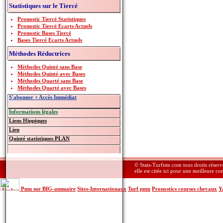
Statistiques sur le Tiercé
Pronostic Tiercé Statistiques
Pronostic Tiercé Ecarts Actuels
Pronostic Bases Tiercé
Bases Tiercé Ecarts Actuels
Méthodes Réductrices
Méthodes Quinté sans Base
Méthodes Quinté avec Bases
Méthodes Quarté sans Base
Méthodes Quarté avec Bases
S'abonner + Accès Immédiat
Informations légales
Liens Hippiques
Lien
Quinté statistiques PLAN
© Stats-Turfiste.com tous droits réser
elle est citée ici pour une meilleure c
Pmu sur BIG-annuaire
Sites-Internationaux
Turf pmu
Pronostics courses chevaux
Y