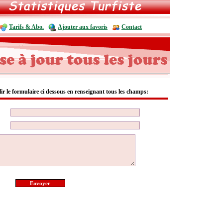
Tarifs & Abo.
Ajouter aux favoris
Contact
lir le formulaire ci dessous en renseignant tous les champs: