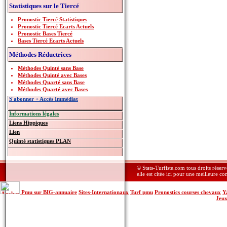
Statistiques sur le Tiercé
Pronostic Tiercé Statistiques
Pronostic Tiercé Ecarts Actuels
Pronostic Bases Tiercé
Bases Tiercé Ecarts Actuels
Méthodes Réductrices
Méthodes Quinté sans Base
Méthodes Quinté avec Bases
Méthodes Quarté sans Base
Méthodes Quarté avec Bases
S'abonner + Accès Immédiat
Informations légales
Liens Hippiques
Lien
Quinté statistiques PLAN
© Stats-Turfiste.com tous droits réser
elle est citée ici pour une meilleure c
Pmu sur BIG-annuaire
Sites-Internationaux
Turf pmu
Pronostics courses chevaux
Y
Jeu