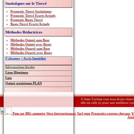
Statistiques sur le Tiercé
Pronostic Tiercé Statistiques
Pronostic Tiercé Ecarts Actuels
Pronostic Bases Tiercé
Bases Tiercé Ecarts Actuels
Méthodes Réductrices
Méthodes Quinté sans Base
Méthodes Quinté avec Bases
Méthodes Quarté sans Base
Méthodes Quarté avec Bases
S'abonner + Accès Immédiat
Informations légales
Liens Hippiques
Lien
Quinté statistiques PLAN
© Stats-Turfiste.com tous droits réser
elle est citée ici pour une meilleure c
Pmu sur BIG-annuaire
Sites-Internationaux
Turf pmu
Pronostics courses chevaux
Y
Jeu