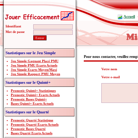
Accueil
Identifiant
Mot de passe
Statistiques sur le Jeu Simple
Pour nous contacter, veuillez remp
Jeu Simple Gagnant Placé PMU
Jeu Simple PMU Ecarts Actuels
Votre nom
Jeu Simple Ecarts Moyen/Maxi
Jeu Simple Rapport PMU Moyen
Votre e-mail
Statistiques sur le Quinté+
Pronostic Quinté+ Statistiques
Pronostic Quinté+ Ecarts Actuels
Pronostic Bases Quinté+
Bases Quinté+ Ecarts Actuels
Statistiques sur le Quarté
Pronostic Quarté Statistique
Pronostic Quarté Ecarts Actuels
Pronostic Bases Quarté
Bases Quarté Ecarts Actuels