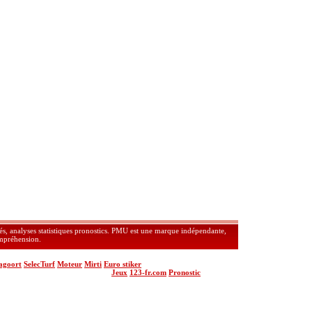
vés, analyses statistiques pronostics. PMU est une marque indépendante,
ompréhension.
agoort
SelecTurf
Moteur
Mirti
Euro stiker
Jeux
123-fr.com
Pronostic