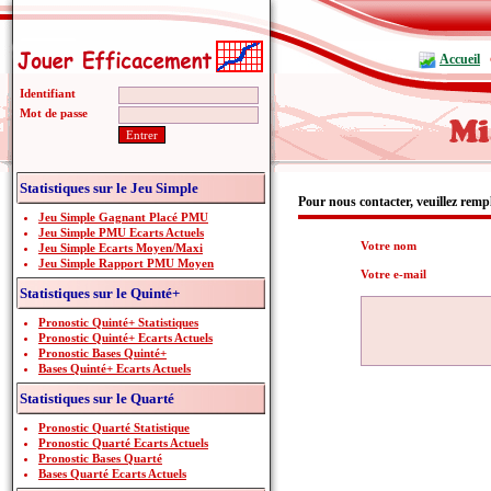
Accueil
Identifiant
Mot de passe
Statistiques sur le Jeu Simple
Pour nous contacter, veuillez remp
Jeu Simple Gagnant Placé PMU
Jeu Simple PMU Ecarts Actuels
Votre nom
Jeu Simple Ecarts Moyen/Maxi
Jeu Simple Rapport PMU Moyen
Votre e-mail
Statistiques sur le Quinté+
Pronostic Quinté+ Statistiques
Pronostic Quinté+ Ecarts Actuels
Pronostic Bases Quinté+
Bases Quinté+ Ecarts Actuels
Statistiques sur le Quarté
Pronostic Quarté Statistique
Pronostic Quarté Ecarts Actuels
Pronostic Bases Quarté
Bases Quarté Ecarts Actuels