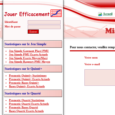
Accueil
Identifiant
Mot de passe
Statistiques sur le Jeu Simple
Pour nous contacter, veuillez remp
Jeu Simple Gagnant Placé PMU
Jeu Simple PMU Ecarts Actuels
Votre nom
Jeu Simple Ecarts Moyen/Maxi
Jeu Simple Rapport PMU Moyen
Votre e-mail
Statistiques sur le Quinté+
Pronostic Quinté+ Statistiques
Pronostic Quinté+ Ecarts Actuels
Pronostic Bases Quinté+
Bases Quinté+ Ecarts Actuels
Statistiques sur le Quarté
Pronostic Quarté Statistique
Pronostic Quarté Ecarts Actuels
Pronostic Bases Quarté
Bases Quarté Ecarts Actuels