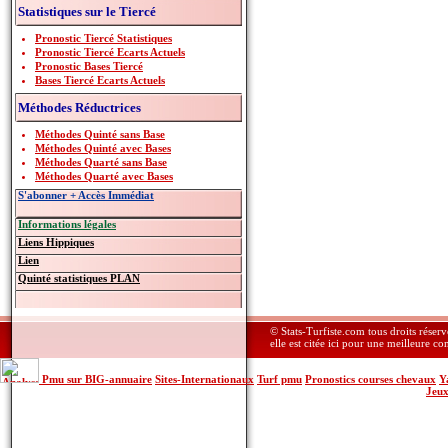
Statistiques sur le Tiercé
Pronostic Tiercé Statistiques
Pronostic Tiercé Ecarts Actuels
Pronostic Bases Tiercé
Bases Tiercé Ecarts Actuels
Méthodes Réductrices
Méthodes Quinté sans Base
Méthodes Quinté avec Bases
Méthodes Quarté sans Base
Méthodes Quarté avec Bases
S'abonner + Accès Immédiat
Informations légales
Liens Hippiques
Lien
Quinté statistiques PLAN
© Stats-Turfiste.com tous droits réser
elle est citée ici pour une meilleure c
Pmu sur BIG-annuaire
Sites-Internationaux
Turf pmu
Pronostics courses chevaux
Y
Jeu