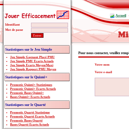
Accueil
Identifiant
Mot de passe
Statistiques sur le Jeu Simple
Pour nous contacter, veuillez remp
Jeu Simple Gagnant Placé PMU
Jeu Simple PMU Ecarts Actuels
Votre nom
Jeu Simple Ecarts Moyen/Maxi
Jeu Simple Rapport PMU Moyen
Votre e-mail
Statistiques sur le Quinté+
Pronostic Quinté+ Statistiques
Pronostic Quinté+ Ecarts Actuels
Pronostic Bases Quinté+
Bases Quinté+ Ecarts Actuels
Statistiques sur le Quarté
Pronostic Quarté Statistique
Pronostic Quarté Ecarts Actuels
Pronostic Bases Quarté
Bases Quarté Ecarts Actuels