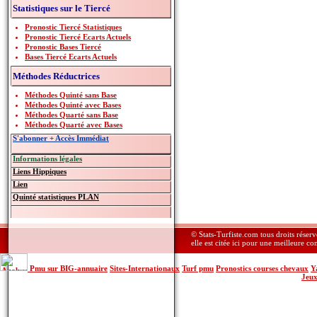
Statistiques sur le Tiercé
Pronostic Tiercé Statistiques
Pronostic Tiercé Ecarts Actuels
Pronostic Bases Tiercé
Bases Tiercé Ecarts Actuels
Méthodes Réductrices
Méthodes Quinté sans Base
Méthodes Quinté avec Bases
Méthodes Quarté sans Base
Méthodes Quarté avec Bases
S'abonner + Accès Immédiat
Informations légales
Liens Hippiques
Lien
Quinté statistiques PLAN
© Stats-Turfiste.com tous droits réser
elle est citée ici pour une meilleure c
Pmu sur BIG-annuaire
Sites-Internationaux
Turf pmu
Pronostics courses chevaux
Y
Jeu