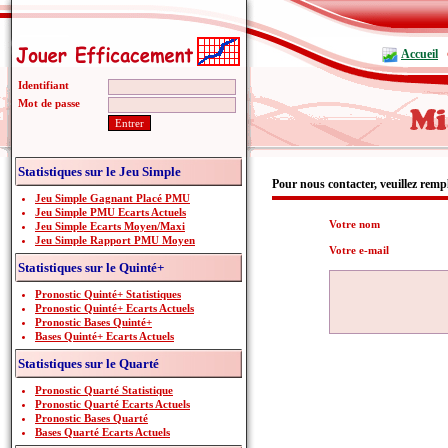
Accueil
Identifiant
Mot de passe
Statistiques sur le Jeu Simple
Pour nous contacter, veuillez remp
Jeu Simple Gagnant Placé PMU
Jeu Simple PMU Ecarts Actuels
Votre nom
Jeu Simple Ecarts Moyen/Maxi
Jeu Simple Rapport PMU Moyen
Votre e-mail
Statistiques sur le Quinté+
Pronostic Quinté+ Statistiques
Pronostic Quinté+ Ecarts Actuels
Pronostic Bases Quinté+
Bases Quinté+ Ecarts Actuels
Statistiques sur le Quarté
Pronostic Quarté Statistique
Pronostic Quarté Ecarts Actuels
Pronostic Bases Quarté
Bases Quarté Ecarts Actuels