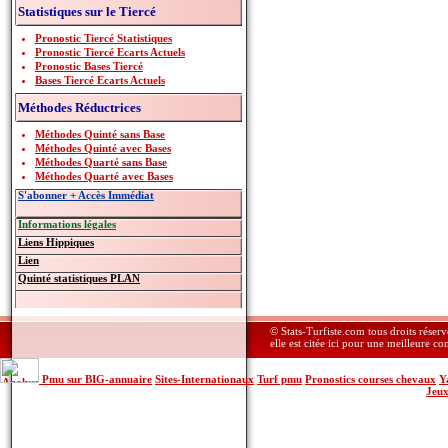
Statistiques sur le Tiercé
Pronostic Tiercé Statistiques
Pronostic Tiercé Ecarts Actuels
Pronostic Bases Tiercé
Bases Tiercé Ecarts Actuels
Méthodes Réductrices
Méthodes Quinté sans Base
Méthodes Quinté avec Bases
Méthodes Quarté sans Base
Méthodes Quarté avec Bases
S'abonner + Accès Immédiat
Informations légales
Liens Hippiques
Lien
Quinté statistiques PLAN
© Stats-Turfiste.com tous droits réser
elle est citée ici pour une meilleure c
Pmu sur BIG-annuaire
Sites-Internationaux
Turf pmu
Pronostics courses chevaux
Y
Jeu