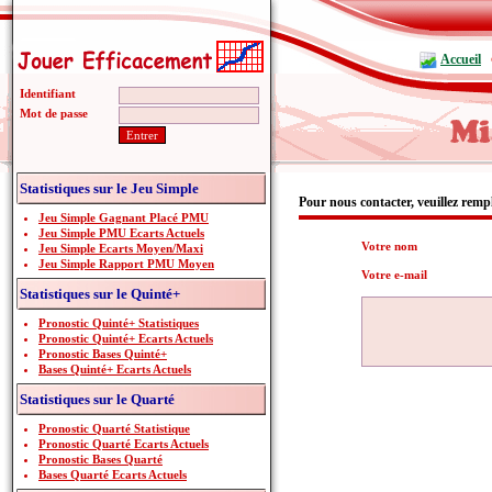
Accueil
Identifiant
Mot de passe
Statistiques sur le Jeu Simple
Pour nous contacter, veuillez remp
Jeu Simple Gagnant Placé PMU
Jeu Simple PMU Ecarts Actuels
Votre nom
Jeu Simple Ecarts Moyen/Maxi
Jeu Simple Rapport PMU Moyen
Votre e-mail
Statistiques sur le Quinté+
Pronostic Quinté+ Statistiques
Pronostic Quinté+ Ecarts Actuels
Pronostic Bases Quinté+
Bases Quinté+ Ecarts Actuels
Statistiques sur le Quarté
Pronostic Quarté Statistique
Pronostic Quarté Ecarts Actuels
Pronostic Bases Quarté
Bases Quarté Ecarts Actuels