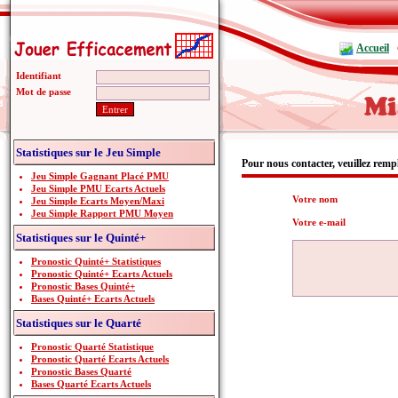
Accueil
Identifiant
Mot de passe
Statistiques sur le Jeu Simple
Pour nous contacter, veuillez remp
Jeu Simple Gagnant Placé PMU
Jeu Simple PMU Ecarts Actuels
Votre nom
Jeu Simple Ecarts Moyen/Maxi
Jeu Simple Rapport PMU Moyen
Votre e-mail
Statistiques sur le Quinté+
Pronostic Quinté+ Statistiques
Pronostic Quinté+ Ecarts Actuels
Pronostic Bases Quinté+
Bases Quinté+ Ecarts Actuels
Statistiques sur le Quarté
Pronostic Quarté Statistique
Pronostic Quarté Ecarts Actuels
Pronostic Bases Quarté
Bases Quarté Ecarts Actuels